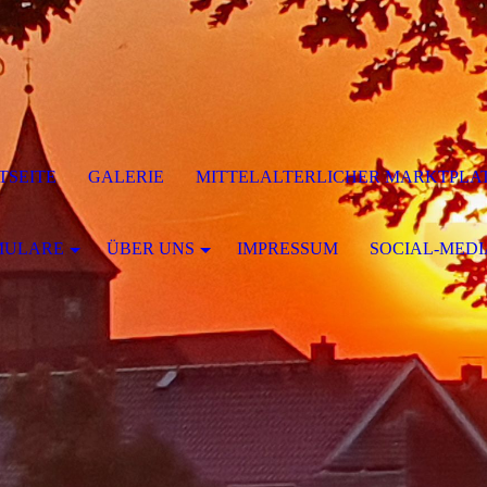
TSEITE
GALERIE
MITTELALTERLICHER MARKTPLA
MULARE
ÜBER UNS
IMPRESSUM
SOCIAL-MEDI