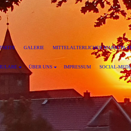
TSEITE
GALERIE
MITTELALTERLICHER MARKTPLA
MULARE
ÜBER UNS
IMPRESSUM
SOCIAL-MEDI